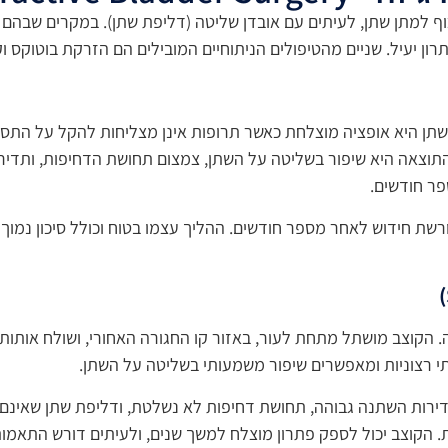
יש דחף חזק ותכוף למתן שתן, לעיתים עם אובדן שליטה (דליפת שתן). במקרים
רון יעיל. שניים מהטיפולים הניתוחיים המובילים הם הזרקת בוטוקס ו
 השתן היא אופציה מוצלחת כאשר תרופות אינן מצליחות להקל על התס
 התוצאה היא שיפור בשליטה על השתן, צמצום תחושת הדחיפות, ותדי
ר חודשים.
ת חידוש לאחר מספר חודשים. ההליך עצמו בטוח וכולל סיכון נמוך לז
. הקוצב מושתל מתחת לעור, באזור קו החגורה האחורי, ושולח אותות
לתי רצוניות ומאפשרים שיפור משמעותי בשליטה על השתן.
רות השתנה גבוהה, תחושת דחיפות לא נשלטת, ודליפת שתן שאינם מגי
ות. הקוצב יכול לספק פתרון מוצלח למשך שנים, ולעיתים דורש התאמ