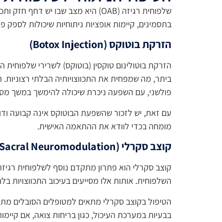
שלפוחית רגיזה (OAB) היא מצב שבו 
בתסמינים, קיימות אופציות ניתוחיות שיכולות לספק פת
הזרקת בוטוקס
(Botox Injection)
הזרקת בוטולינום טוקסין (בוטוקס) לשרירי שלפוחית
ביתר, מה שמפחית את התכווצויותיה הבלתי רצוניות.
פולשני, עם השפעה ניכרת שיכולה להימשך במשך מספ
עם זאת, יש לזכור שהשפעת הבוטוקס אינה קבועה ודורש
מומחה בכדי לוודא את ההתאמה האישית.
קוצב סקרלי
(Sacral Neuromodulation)
קוצב סקרלי הוא פתרון מתקדם נוסף לשלפוחית רגיזה
השלפוחית. אותות אלו מסייעים בעיכוב התכווצויות ב
הטיפול בקוצב סקרלי מתאים למטופלים הסובלים מתדי
בבעיות במערכת העיכול, כגון בריחות צואה, אם קיימ