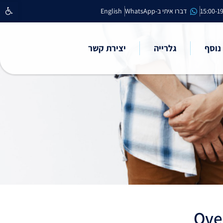
פתח סרגל נ
דברו איתי ב-WhatsApp
English
נוסף
גלרייה
יצירת קשר