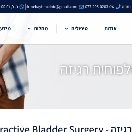
טל: 077-208-0203
drmekaytenclinic@gmail.com
ב', ג', ד': 15:00-19:00
אודות
טיפולים
מחלות
מידע 
לפוחית רגיזה
Overactive B