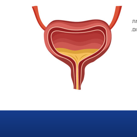
מת
ם.