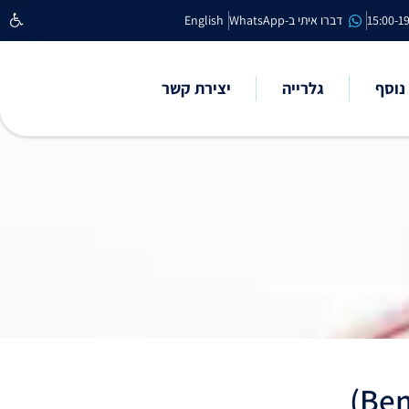
פתח סרגל נ
דברו איתי ב-WhatsApp
English
נוסף
גלרייה
יצירת קשר