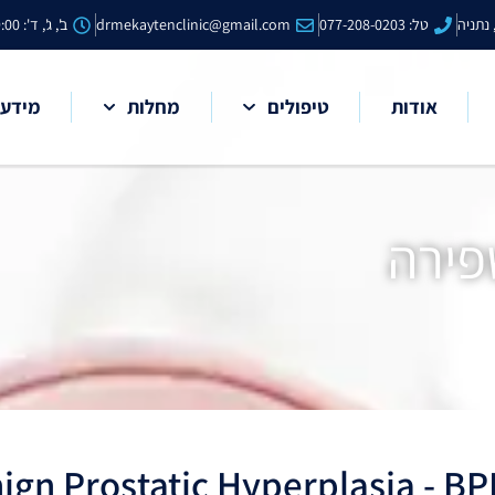
טל: 077-208-0203
drmekaytenclinic@gmail.com
ב', ג', ד': 15:00-19:00
אודות
טיפולים
מחלות
מידע 
פירה