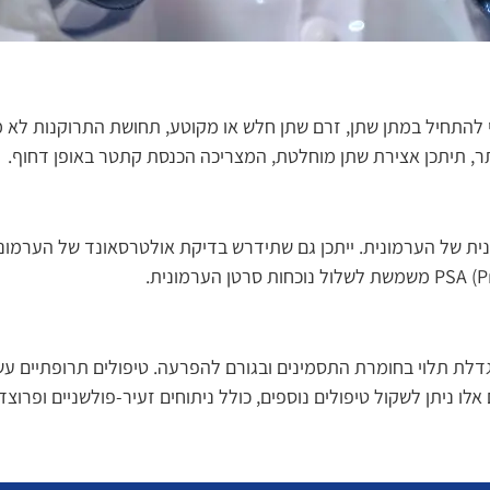
י להתחיל במתן שתן, זרם שתן חלש או מקוטע, תחושת התרוקנות לא מ
תר, תיתכן אצירת שתן מוחלטת, המצריכה הכנסת קתטר באופן דחוף.
נית של הערמונית. ייתכן גם שתידרש בדיקת אולטרסאונד של הערמוני
לת תלוי בחומרת התסמינים ובגורם להפרעה. טיפולים תרופתיים עש
אלו ניתן לשקול טיפולים נוספים, כולל ניתוחים זעיר-פולשניים ופרוצ