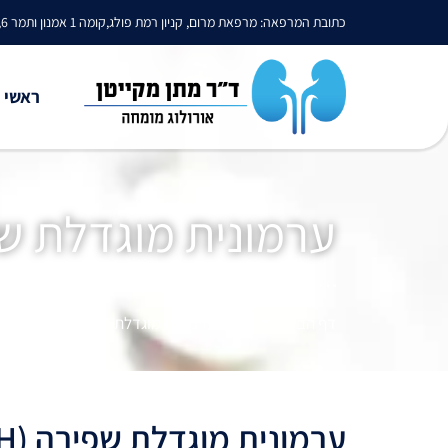
כתובת המרפאה: מרפאת מרום, קניון רמת פולג,קומה 1 אמנון ותמר 6, נתניה
ראשי
ערמונית מוגדלת ש
דף הבית
»
מחלות
»
ערמונית מוגדלת שפירה
ערמונית מוגדלת שפירה (Benign Prostatic Hyperplasia - BPH)