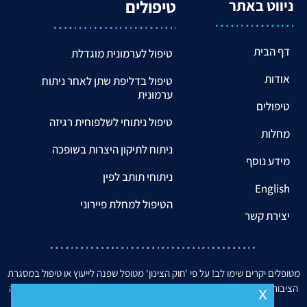
טיפולים
ניווט באתר
דף הבית
טיפול לערמונית מוגדלת
אודות
טיפול בדליפת שתן לאחר ניתוח
ערמונית
טיפולים
טיפול ניתוחי לשלפוחית רגיזה
מחלות
ניתוח לתיקון היצרות בשופכה
מידע נוסף
ניתוחי תותב לפין
English
הטיפול למחלת פיירוני
יצירת קשר
מטופלים יקרים שימו לב! על פי 'חוק הצינון' מטופל שפנה לייעוץ או טיפול במסגרת
הציבורית, אינו יכול להיות מטופל במערכת הפרטית אצל ד"ר מקייטן למשך שישה
x
חודשים