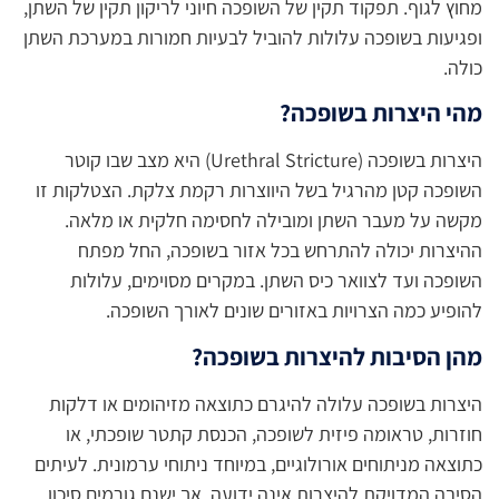
מחוץ לגוף. תפקוד תקין של השופכה חיוני לריקון תקין של השתן,
ופגיעות בשופכה עלולות להוביל לבעיות חמורות במערכת השתן
כולה.
מהי היצרות בשופכה?
היצרות בשופכה (Urethral Stricture) היא מצב שבו קוטר
השופכה קטן מהרגיל בשל היווצרות רקמת צלקת. הצטלקות זו
מקשה על מעבר השתן ומובילה לחסימה חלקית או מלאה.
ההיצרות יכולה להתרחש בכל אזור בשופכה, החל מפתח
השופכה ועד לצוואר כיס השתן. במקרים מסוימים, עלולות
להופיע כמה הצרויות באזורים שונים לאורך השופכה.
מהן הסיבות להיצרות בשופכה?
היצרות בשופכה עלולה להיגרם כתוצאה מזיהומים או דלקות
חוזרות, טראומה פיזית לשופכה, הכנסת קתטר שופכתי, או
כתוצאה מניתוחים אורולוגיים, במיוחד ניתוחי ערמונית. לעיתים
הסיבה המדויקת להיצרות אינה ידועה, אך ישנם גורמים סיכון